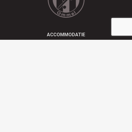
ACCOMMODATIE
Kluisstraat 21 - 5724 AD Ommel
EMAIL
info@olympiaboys.nl
TELEFOON
0493 694551
Privacyverklaring
Website gesponsord door Wedentify