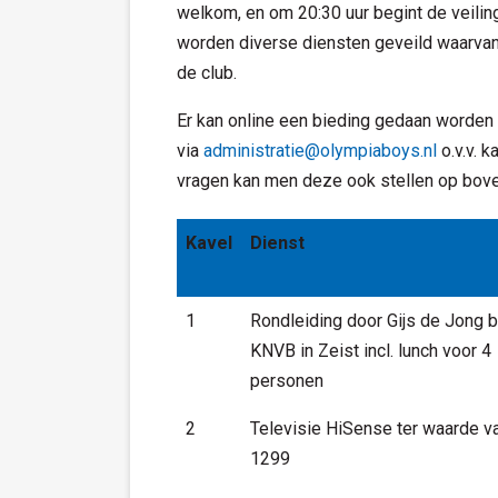
welkom, en om 20:30 uur begint de veilin
worden diverse diensten geveild waarva
de club.
Er kan online een bieding gedaan worden
via
administratie@olympiaboys.nl
o.v.v. 
vragen kan men deze ook stellen op bove
Kavel
Dienst
1
Rondleiding door Gijs de Jong b
KNVB in Zeist incl. lunch voor 4
personen
2
Televisie HiSense ter waarde v
1299