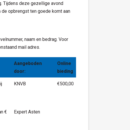
g. Tijdens deze gezellige avond
n de opbrengst ten goede komt aan
kavelnummer, naam en bedrag. Voor
nstaand mail adres.
Aangeboden
Online
door:
bieding
ij
KNVB
€500,00
an €
Expert Asten