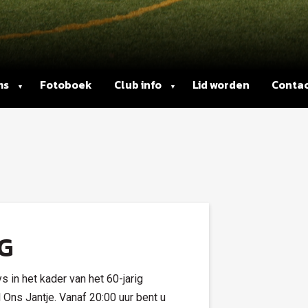
ms
Fotoboek
Club info
Lid worden
Conta
G
 in het kader van het 60-jarig
l Ons Jantje. Vanaf 20:00 uur bent u