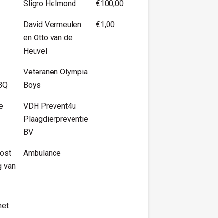
Sligro Helmond
€100,00
David Vermeulen
€1,00
en Otto van de
Heuvel
Veteranen Olympia
BBQ
Boys
de
VDH Prevent4u
Plaagdierpreventie
BV
ost
Ambulance
g van
met