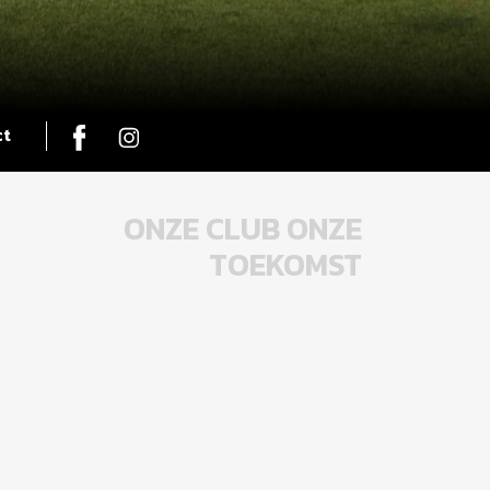
ct
ONZE CLUB ONZE
TOEKOMST