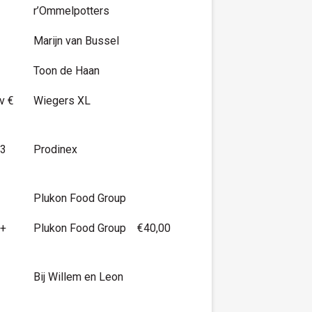
r’Ommelpotters
Marijn van Bussel
Toon de Haan
v €
Wiegers XL
 3
Prodinex
Plukon Food Group
8+
Plukon Food Group
€40,00
Bij Willem en Leon