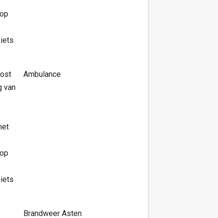
 op
iets
ost
Ambulance
g van
met
 op
iets
Brandweer Asten