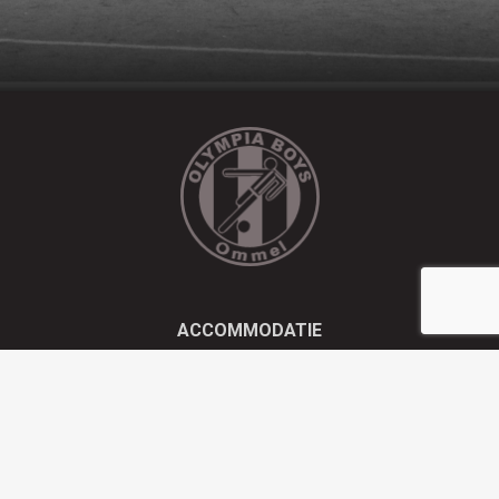
ACCOMMODATIE
Kluisstraat 21 - 5724 AD Ommel
EMAIL
info@olympiaboys.nl