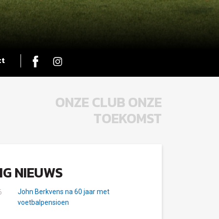
ct
ONZE CLUB ONZE
TOEKOMST
IG NIEUWS
John Berkvens na 60 jaar met
6
voetbalpensioen