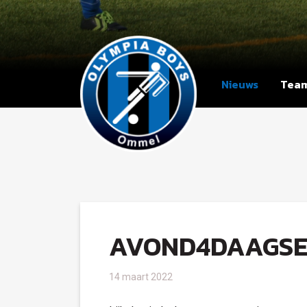
Nieuws
Tea
AVOND4DAAGSE
14 maart 2022