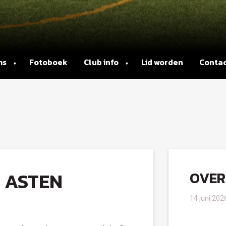
ms
Fotoboek
Club info
Lid worden
Conta
 ASTEN
OVER
14 juni 202