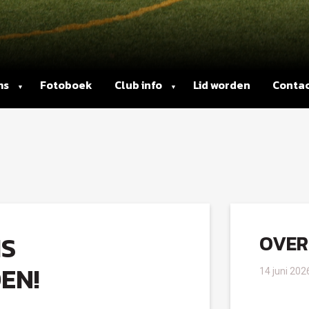
ms
Fotoboek
Club info
Lid worden
Conta
IS
OVER
EN!
14 juni 202