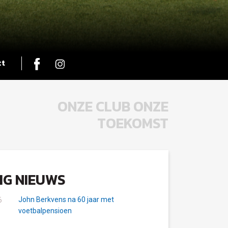
ct
ONZE CLUB ONZE
TOEKOMST
IG NIEUWS
John Berkvens na 60 jaar met
6
voetbalpensioen