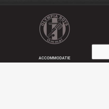
ACCOMMODATIE
Kluisstraat 21 - 5724 AD Ommel
EMAIL
info@olympiaboys.nl
TELEFOON
0493 694551