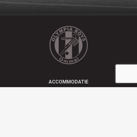
ACCOMMODATIE
Kluisstraat 21 - 5724 AD Ommel
EMAIL
info@olympiaboys.nl
TELEFOON