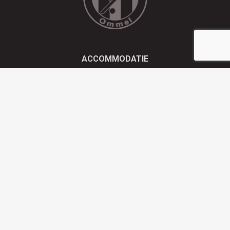
ACCOMMODATIE
Kluisstraat 21 - 5724 AD Ommel
EMAIL
info@olympiaboys.nl
TELEFOON
0493 694551
Privacyverklaring
Website gesponsord door Wedentify