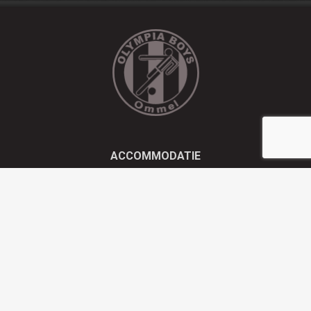
ACCOMMODATIE
Kluisstraat 21 - 5724 AD Ommel
EMAIL
info@olympiaboys.nl
TELEFOON
0493 694551