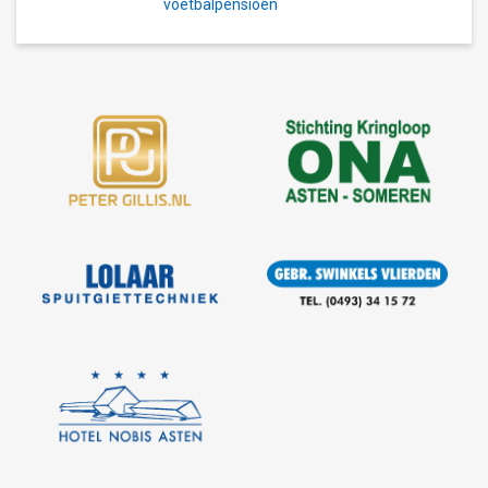
voetbalpensioen