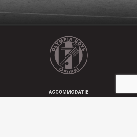
ACCOMMODATIE
Kluisstraat 21 - 5724 AD Ommel
EMAIL
info@olympiaboys.nl