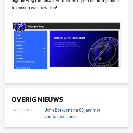
digitale weg met elkaar verbonden blijven en hoef je niets
te missen van jouw club!
OVERIG NIEUWS
14 juni 2026
John Berkvens na 60 jaar met
voetbalpensioen