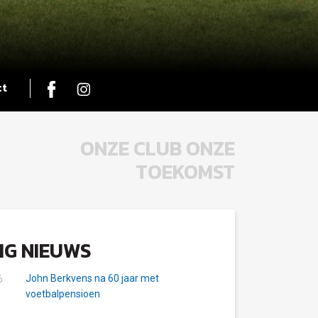
ct
ONZE CLUB ONZE
TOEKOMST
IG NIEUWS
John Berkvens na 60 jaar met
6
voetbalpensioen