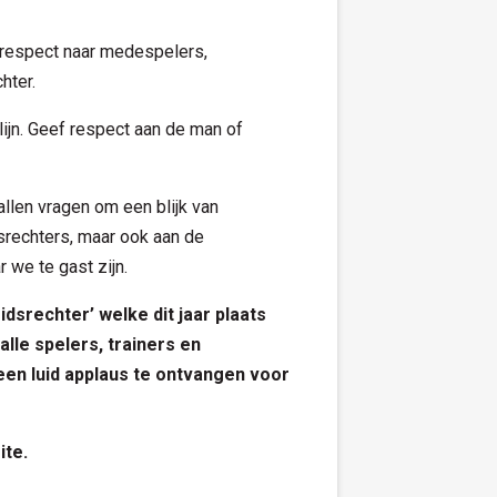
n respect naar medespelers,
hter.
ijn. Geef respect aan de man of
allen vragen om een blijk van
srechters, maar ook aan de
 we te gast zijn.
eidsrechter’ welke
dit jaar
plaats
lle spelers, trainers en
en luid applaus te ontvangen voor
ite
.