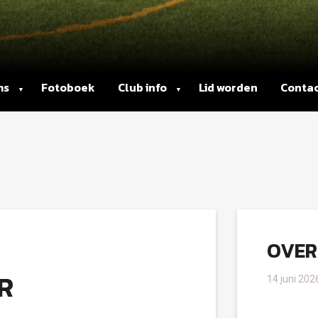
ms
Fotoboek
Club info
Lid worden
Conta
OVER
R
14 juni 202