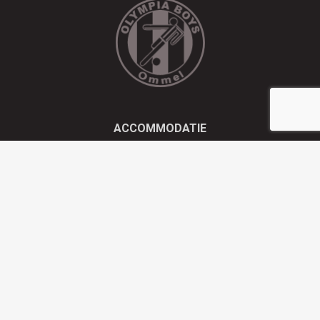
ACCOMMODATIE
Kluisstraat 21 - 5724 AD Ommel
EMAIL
info@olympiaboys.nl
TELEFOON
0493 694551