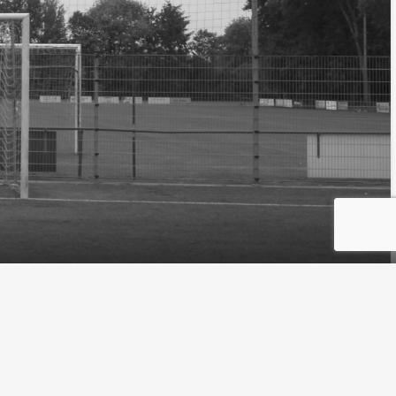
ing
Website gesponsord door Wedentify