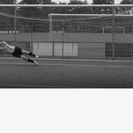
EMAIL
TELEFOON
 Ommel
info@olympiaboys.nl
0493 694551
Privacyverklar