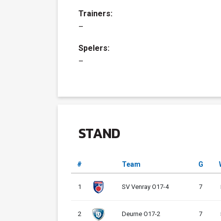
Trainers:
–
Spelers:
–
STAND
#
Team
G
1
SV Venray O17-4
7
2
Deurne O17-2
7