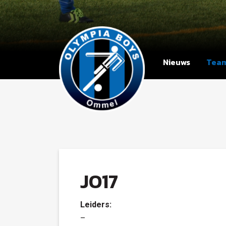
Nieuws
Tea
JO17
Leiders:
–