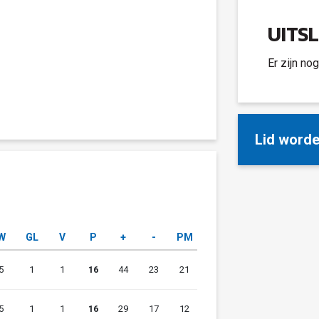
UITS
Er zijn no
Lid word
W
GL
V
P
+
-
PM
5
1
1
16
44
23
21
5
1
1
16
29
17
12