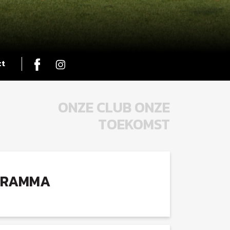
ct
ONZE CLUB ONZE
TOEKOMST
GRAMMA