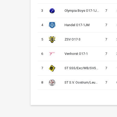
3
Olympia Boys O17-1JM
7
4
Handel O17-1JM
7
5
ZSV O17-3
7
6
Venhorst O17-1
7
7
ST SSS/Exc/WB/SVS/HSm O17-3JM
7
8
ST S.V. Oostrum/Leunen/SVOC'01 O17-4JM
7