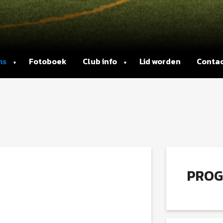
ms
Fotoboek
Club info
Lid worden
Conta
PRO