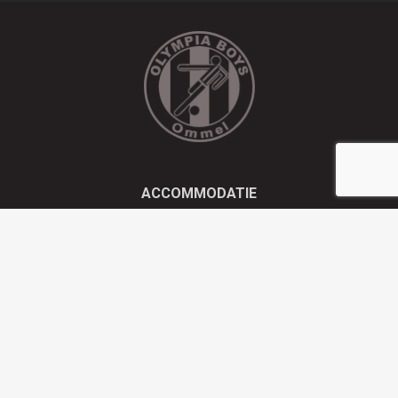
ACCOMMODATIE
Kluisstraat 21 - 5724 AD Ommel
EMAIL
info@olympiaboys.nl
TELEFOON
0493 694551