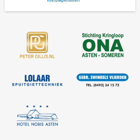
voetbalpensioen