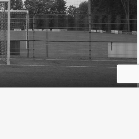
ing
Website gesponsord door Wedentify