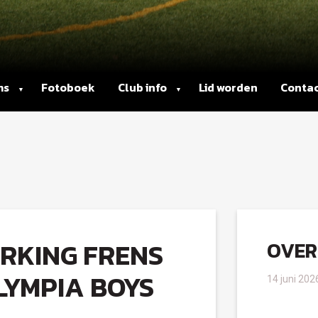
ms
Fotoboek
Club info
Lid worden
Conta
RKING FRENS
OVER
LYMPIA BOYS
14 juni 202