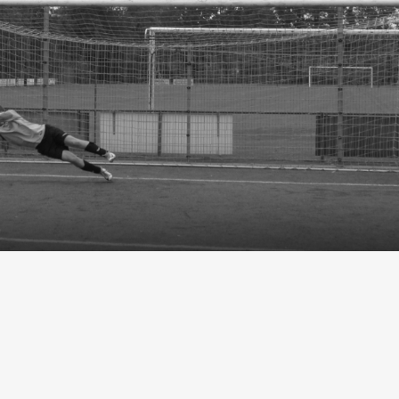
EMAIL
TELEFOON
 Ommel
info@olympiaboys.nl
0493 694551
Privacyverklar