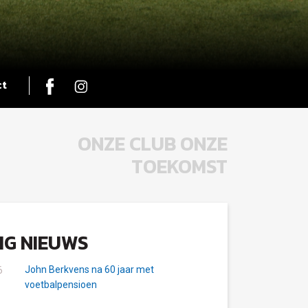
ct
ONZE CLUB ONZE
TOEKOMST
IG NIEUWS
John Berkvens na 60 jaar met
6
voetbalpensioen