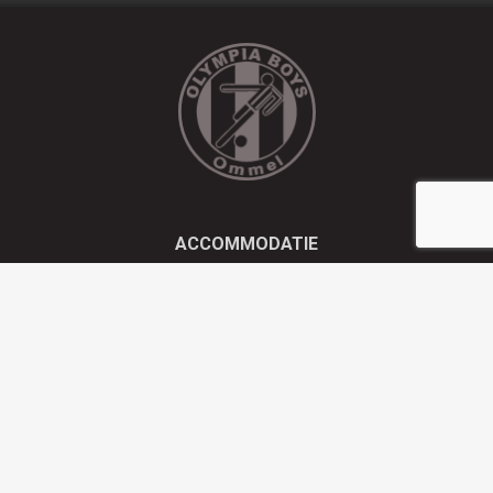
ACCOMMODATIE
Kluisstraat 21 - 5724 AD Ommel
EMAIL
info@olympiaboys.nl
TELEFOON
0493 694551